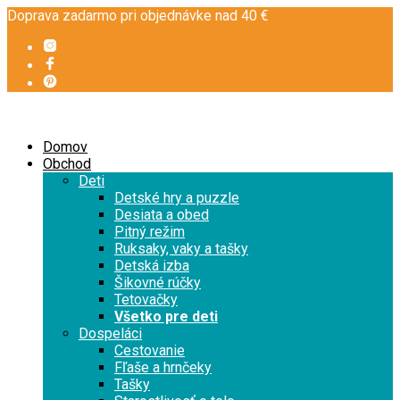
Doprava zadarmo pri objednávke nad 40 €
Domov
Obchod
Deti
Detské hry a puzzle
Desiata a obed
Pitný režim
Ruksaky, vaky a tašky
Detská izba
Šikovné rúčky
Tetovačky
Všetko pre deti
Dospeláci
Cestovanie
Fľaše a hrnčeky
Tašky