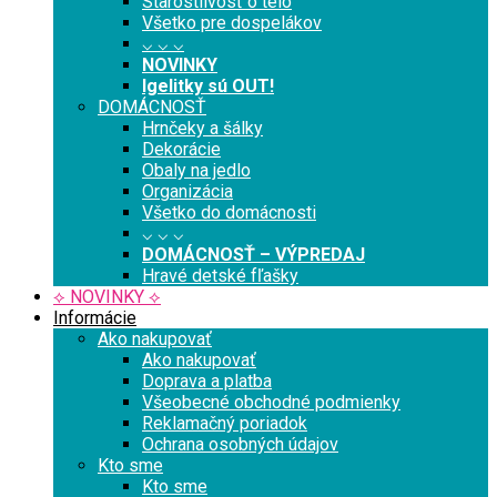
Starostlivosť o telo
Všetko pre dospelákov
⌵ ⌵ ⌵
NOVINKY
Igelitky sú OUT!
DOMÁCNOSŤ
Hrnčeky a šálky
Dekorácie
Obaly na jedlo
Organizácia
Všetko do domácnosti
⌵ ⌵ ⌵
DOMÁCNOSŤ – VÝPREDAJ
Hravé detské fľašky
⟡ NOVINKY ⟡
Informácie
Ako nakupovať
Ako nakupovať
Doprava a platba
Všeobecné obchodné podmienky
Reklamačný poriadok
Ochrana osobných údajov
Kto sme
Kto sme