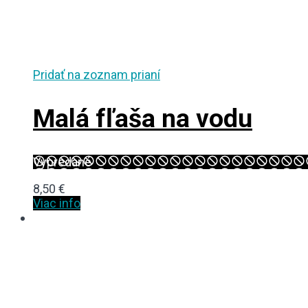
Pridať na zoznam prianí
Malá fľaša na vodu
Vypredané
8,50
€
Viac info