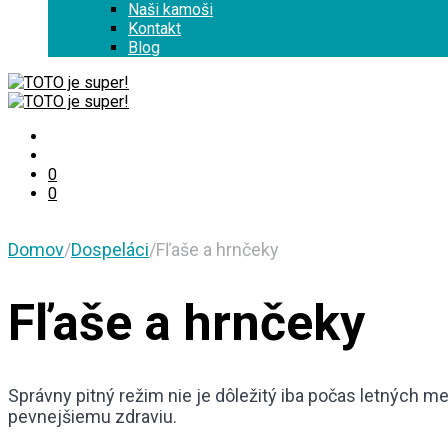
Naši kamoši
Kontakt
Blog
0
0
Domov
/
Dospeláci
/
Fľaše a hrnčeky
Fľaše a hrnčeky
Správny pitný režim nie je dôležitý iba počas letných me
pevnejšiemu zdraviu.