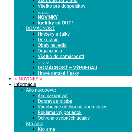
Starostlivosť o telo
Všetko pre dospelákov
⌵ ⌵ ⌵
NOVINKY
Igelitky sú OUT!
DOMÁCNOSŤ
Hrnčeky a šálky
Dekorácie
Obaly na jedlo
Organizácia
Všetko do domácnosti
⌵ ⌵ ⌵
DOMÁCNOSŤ – VÝPREDAJ
Hravé detské fľašky
⟡ NOVINKY ⟡
Informácie
Ako nakupovať
Ako nakupovať
Doprava a platba
Všeobecné obchodné podmienky
Reklamačný poriadok
Ochrana osobných údajov
Kto sme
Kto sme