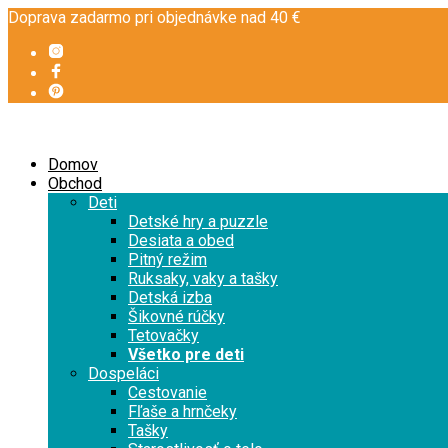
Doprava zadarmo pri objednávke nad 40 €
Domov
Obchod
Deti
Detské hry a puzzle
Desiata a obed
Pitný režim
Ruksaky, vaky a tašky
Detská izba
Šikovné rúčky
Tetovačky
Všetko pre deti
Dospeláci
Cestovanie
Fľaše a hrnčeky
Tašky