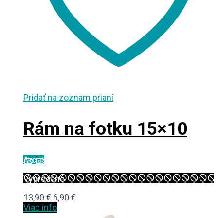
Pridať na zoznam prianí
Rám na fotku 15×10
Akcia!
Vypredané
Original
Current
13,90
€
6,90
€
price
price
Viac info
was:
is: