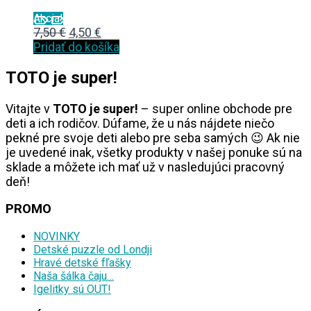
Akcia!
Original
Current
7,50
€
4,50
€
price
price
Pridať do košíka
was:
is:
TOTO je super!
7,50 €.
4,50 €.
Vitajte v
TOTO je super!
– super online obchode pre
deti a ich rodičov. Dúfame, že u nás nájdete niečo
pekné pre svoje deti alebo pre seba samých 😉 Ak nie
je uvedené inak, všetky produkty v našej ponuke sú na
sklade a môžete ich mať už v nasledujúci pracovný
deň!
PROMO
NOVINKY
Detské puzzle od Londji
Hravé detské fľašky
Naša šálka čaju…
Igelitky sú OUT!