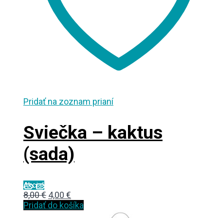
Pridať na zoznam prianí
Sviečka – kaktus
(sada)
Akcia!
Original
Current
8,00
€
4,00
€
price
price
Pridať do košíka
was:
is: