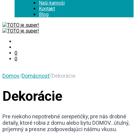
Naši kamoši
Kontakt
Blog
0
0
Domov
/
Domácnosť
/
Dekorácie
Dekorácie
Pre niekoho nepotrebné
serepetičky
, pre nás drobné
detaily, ktoré robia z domu alebo bytu DOMOV…útulný,
príjemný a presne zodpovedajúci nášmu vkusu.