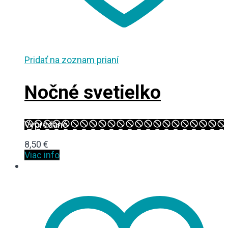
Pridať na zoznam prianí
Nočné svetielko
Vypredané
8,50
€
Viac info