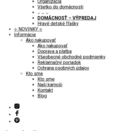
Organizácia
Všetko do domácnosti
⌵ ⌵ ⌵
DOMÁCNOSŤ – VÝPREDAJ
Hravé detské fľašky
⟡ NOVINKY ⟡
Informácie
Ako nakupovať
Ako nakupovať
Doprava a platba
Všeobecné obchodné podmienky
Reklamačný poriadok
Ochrana osobných údajov
Kto sme
Kto sme
Naši kamoši
Kontakt
Blog