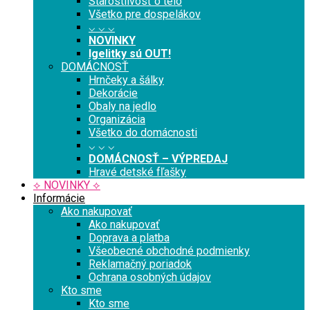
Starostlivosť o telo
Všetko pre dospelákov
⌵ ⌵ ⌵
NOVINKY
Igelitky sú OUT!
DOMÁCNOSŤ
Hrnčeky a šálky
Dekorácie
Obaly na jedlo
Organizácia
Všetko do domácnosti
⌵ ⌵ ⌵
DOMÁCNOSŤ – VÝPREDAJ
Hravé detské fľašky
⟡ NOVINKY ⟡
Informácie
Ako nakupovať
Ako nakupovať
Doprava a platba
Všeobecné obchodné podmienky
Reklamačný poriadok
Ochrana osobných údajov
Kto sme
Kto sme