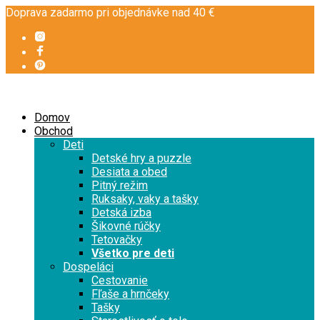
Doprava zadarmo pri objednávke nad 40 €
Domov
Obchod
Deti
Detské hry a puzzle
Desiata a obed
Pitný režim
Ruksaky, vaky a tašky
Detská izba
Šikovné rúčky
Tetovačky
Všetko pre deti
Dospeláci
Cestovanie
Fľaše a hrnčeky
Tašky