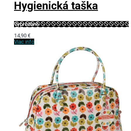
Hygienická taška
Vypredané
14,90
€
Viac info