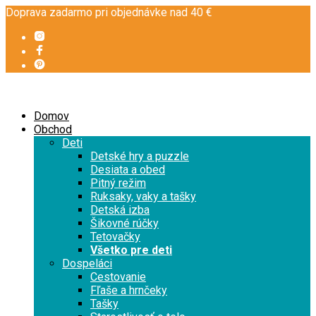
Doprava zadarmo pri objednávke nad 40 €
Domov
Obchod
Deti
Detské hry a puzzle
Desiata a obed
Pitný režim
Ruksaky, vaky a tašky
Detská izba
Šikovné rúčky
Tetovačky
Všetko pre deti
Dospeláci
Cestovanie
Fľaše a hrnčeky
Tašky