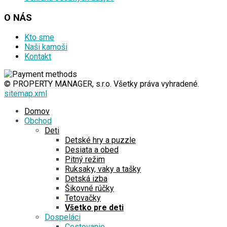
O NÁS
Kto sme
Naši kamoši
Kontakt
© PROPERTY MANAGER, s.r.o. Všetky práva vyhradené.
sitemap.xml
Domov
Obchod
Deti
Detské hry a puzzle
Desiata a obed
Pitný režim
Ruksaky, vaky a tašky
Detská izba
Šikovné rúčky
Tetovačky
Všetko pre deti
Dospeláci
Cestovanie