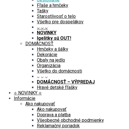
Fľaše a hrnčeky
Tašky
Starostlivosť o telo
Všetko pre dospelákov
⌵ ⌵ ⌵
NOVINKY
Igelitky sú OUT!
DOMÁCNOSŤ
Hrnčeky a šálky
Dekorácie
Obaly na jedlo
Organizácia
Všetko do domácnosti
⌵ ⌵ ⌵
DOMÁCNOSŤ – VÝPREDAJ
Hravé detské fľašky
⟡ NOVINKY ⟡
Informácie
Ako nakupovať
Ako nakupovať
Doprava a platba
Všeobecné obchodné podmienky
Reklamačný poriadok