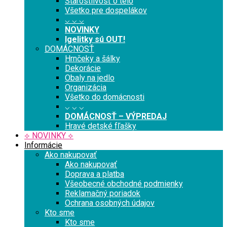
Starostlivosť o telo
Všetko pre dospelákov
⌵ ⌵ ⌵
NOVINKY
Igelitky sú OUT!
DOMÁCNOSŤ
Hrnčeky a šálky
Dekorácie
Obaly na jedlo
Organizácia
Všetko do domácnosti
⌵ ⌵ ⌵
DOMÁCNOSŤ – VÝPREDAJ
Hravé detské fľašky
⟡ NOVINKY ⟡
Informácie
Ako nakupovať
Ako nakupovať
Doprava a platba
Všeobecné obchodné podmienky
Reklamačný poriadok
Ochrana osobných údajov
Kto sme
Kto sme