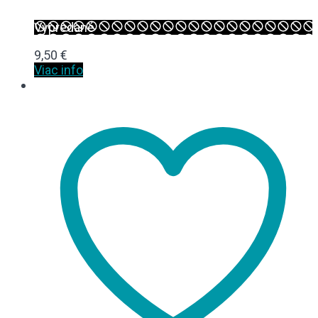
Vypredané
9,50
€
Viac info