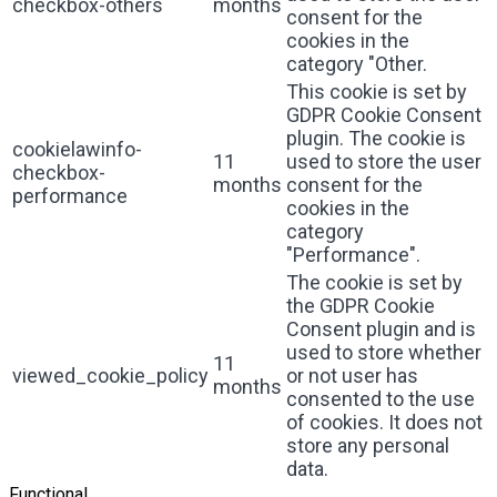
checkbox-others
months
consent for the
cookies in the
category "Other.
This cookie is set by
GDPR Cookie Consent
plugin. The cookie is
cookielawinfo-
11
used to store the user
checkbox-
months
consent for the
performance
cookies in the
category
"Performance".
The cookie is set by
the GDPR Cookie
Consent plugin and is
used to store whether
11
viewed_cookie_policy
or not user has
months
consented to the use
of cookies. It does not
store any personal
data.
Functional