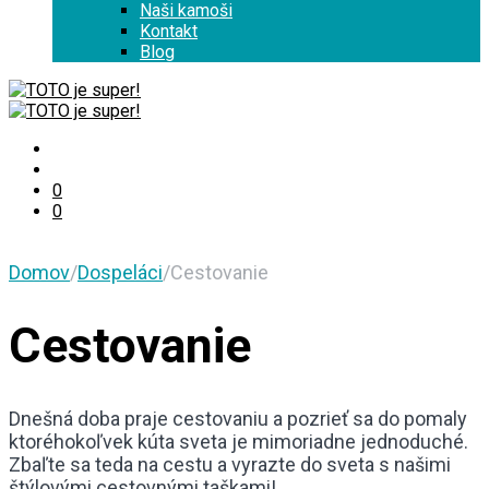
Naši kamoši
Kontakt
Blog
0
0
Domov
/
Dospeláci
/
Cestovanie
Cestovanie
Dnešná doba praje cestovaniu a pozrieť sa do pomaly
ktoréhokoľvek kúta sveta je mimoriadne jednoduché.
Zbaľte sa teda na cestu a vyrazte do sveta s našimi
štýlovými cestovnými taškami!