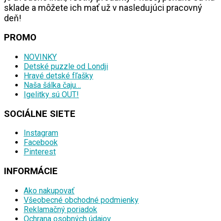
sklade a môžete ich mať už v nasledujúci pracovný
deň!
PROMO
NOVINKY
Detské puzzle od Londji
Hravé detské fľašky
Naša šálka čaju…
Igelitky sú OUT!
SOCIÁLNE SIETE
Instagram
Facebook
Pinterest
INFORMÁCIE
Ako nakupovať
Všeobecné obchodné podmienky
Reklamačný poriadok
Ochrana osobných údajov