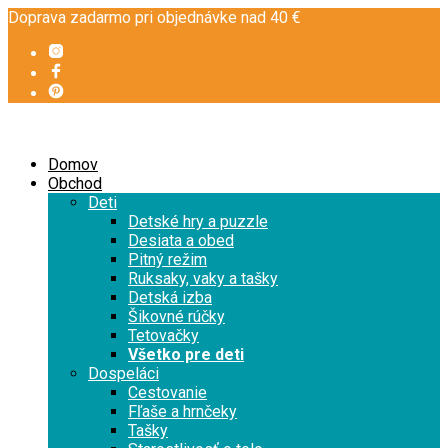
Doprava zadarmo pri objednávke nad 40 €
Domov
Obchod
Deti
Detské hry a puzzle
Desiata a obed
Pitný režim
Ruksaky, vaky a tašky
Detská izba
Šikovné rúčky
Tetovačky
Všetko pre deti
Dospeláci
Cestovanie
Fľaše a hrnčeky
Tašky