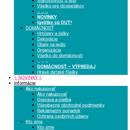
Starostlivosť o telo
Všetko pre dospelákov
⌵ ⌵ ⌵
NOVINKY
Igelitky sú OUT!
DOMÁCNOSŤ
Hrnčeky a šálky
Dekorácie
Obaly na jedlo
Organizácia
Všetko do domácnosti
⌵ ⌵ ⌵
DOMÁCNOSŤ – VÝPREDAJ
Hravé detské fľašky
⟡ NOVINKY ⟡
Informácie
Ako nakupovať
Ako nakupovať
Doprava a platba
Všeobecné obchodné podmienky
Reklamačný poriadok
Ochrana osobných údajov
Kto sme
Kto sme