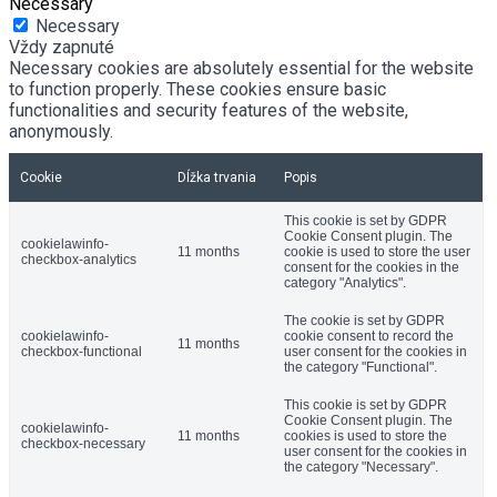
Necessary
Necessary
Vždy zapnuté
Necessary cookies are absolutely essential for the website
to function properly. These cookies ensure basic
functionalities and security features of the website,
anonymously.
Cookie
Dĺžka trvania
Popis
This cookie is set by GDPR
Cookie Consent plugin. The
cookielawinfo-
11 months
cookie is used to store the user
checkbox-analytics
consent for the cookies in the
category "Analytics".
The cookie is set by GDPR
cookielawinfo-
cookie consent to record the
11 months
checkbox-functional
user consent for the cookies in
the category "Functional".
This cookie is set by GDPR
Cookie Consent plugin. The
cookielawinfo-
11 months
cookies is used to store the
checkbox-necessary
user consent for the cookies in
the category "Necessary".