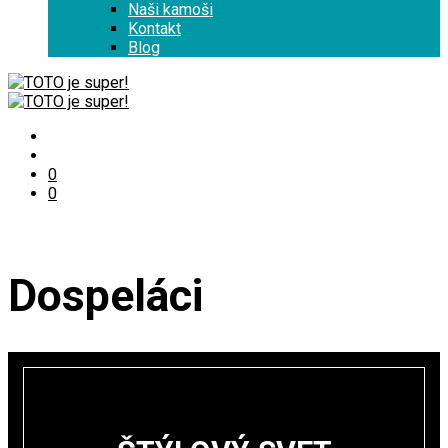
Naši kamoši
Kontakt
Blog
0
0
Dospeláci