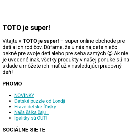
TOTO je super!
Vitajte v
TOTO je super!
– super online obchode pre
deti a ich rodičov. Dúfame, že u nás nájdete niečo
pekné pre svoje deti alebo pre seba samých 😉 Ak nie
je uvedené inak, všetky produkty v našej ponuke sú na
sklade a môžete ich mať už v nasledujúci pracovný
deň!
PROMO
NOVINKY
Detské puzzle od Londji
Hravé detské fľašky
Naša šálka čaju…
Igelitky sú OUT!
SOCIÁLNE SIETE