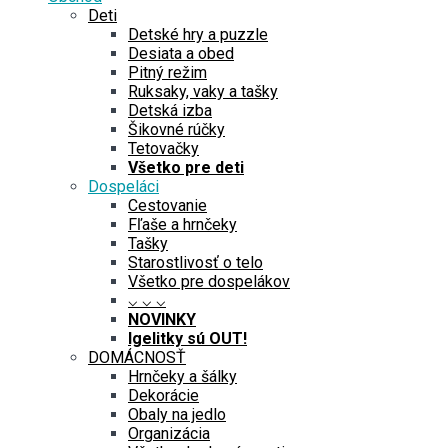
Deti
Detské hry a puzzle
Desiata a obed
Pitný režim
Ruksaky, vaky a tašky
Detská izba
Šikovné rúčky
Tetovačky
Všetko pre deti
Dospeláci
Cestovanie
Fľaše a hrnčeky
Tašky
Starostlivosť o telo
Všetko pre dospelákov
⌵ ⌵ ⌵
NOVINKY
Igelitky sú OUT!
DOMÁCNOSŤ
Hrnčeky a šálky
Dekorácie
Obaly na jedlo
Organizácia