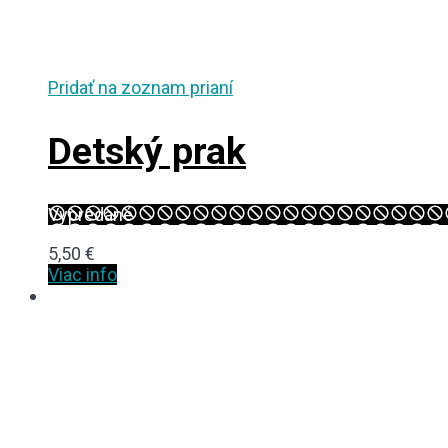
Pridať na zoznam prianí
Detský prak
Vypredané
5,50
€
Viac info