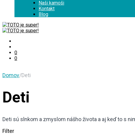
Naši kamoši
Kontakt
Blog
0
0
Domov
/
Deti
Deti
Deti sú slnkom a zmyslom nášho života a aj keď to s ni
Filter