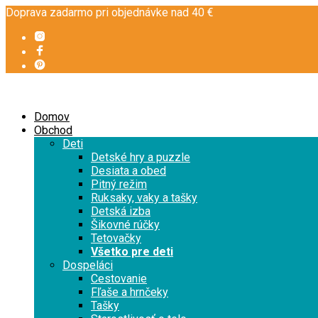
Doprava zadarmo pri objednávke nad 40 €
Domov
Obchod
Deti
Detské hry a puzzle
Desiata a obed
Pitný režim
Ruksaky, vaky a tašky
Detská izba
Šikovné rúčky
Tetovačky
Všetko pre deti
Dospeláci
Cestovanie
Fľaše a hrnčeky
Tašky