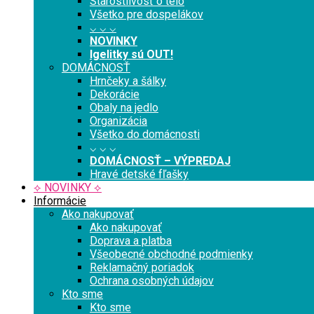
Starostlivosť o telo
Všetko pre dospelákov
⌵ ⌵ ⌵
NOVINKY
Igelitky sú OUT!
DOMÁCNOSŤ
Hrnčeky a šálky
Dekorácie
Obaly na jedlo
Organizácia
Všetko do domácnosti
⌵ ⌵ ⌵
DOMÁCNOSŤ – VÝPREDAJ
Hravé detské fľašky
⟡ NOVINKY ⟡
Informácie
Ako nakupovať
Ako nakupovať
Doprava a platba
Všeobecné obchodné podmienky
Reklamačný poriadok
Ochrana osobných údajov
Kto sme
Kto sme