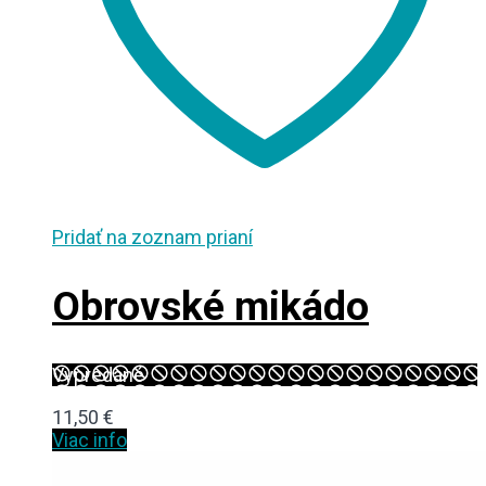
Pridať na zoznam prianí
Obrovské mikádo
Vypredané
11,50
€
Viac info