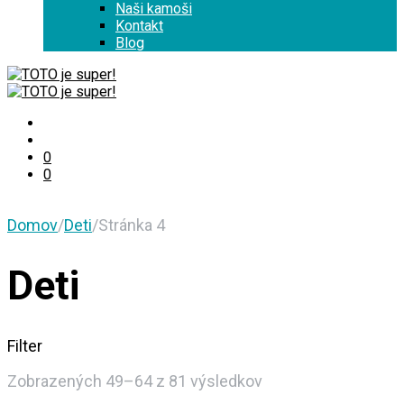
Naši kamoši
Kontakt
Blog
0
0
Domov
/
Deti
/
Stránka 4
Deti
Filter
Sorted
Zobrazených 49–64 z 81 výsledkov
by