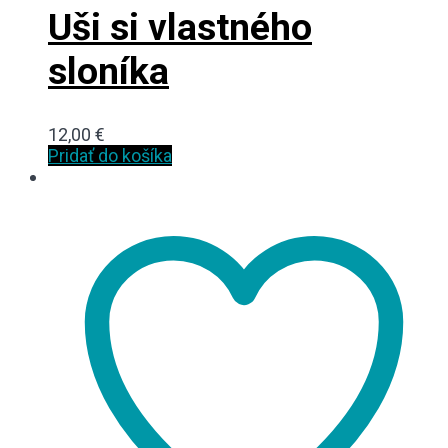
Uši si vlastného
sloníka
12,00
€
Pridať do košíka