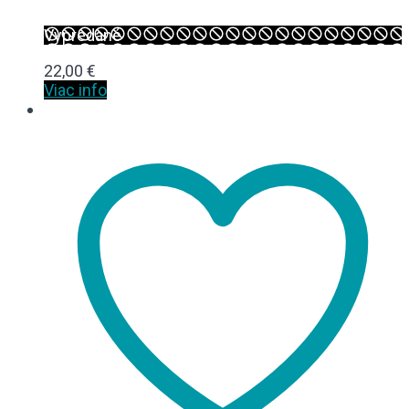
Vypredané
22,00
€
Viac info