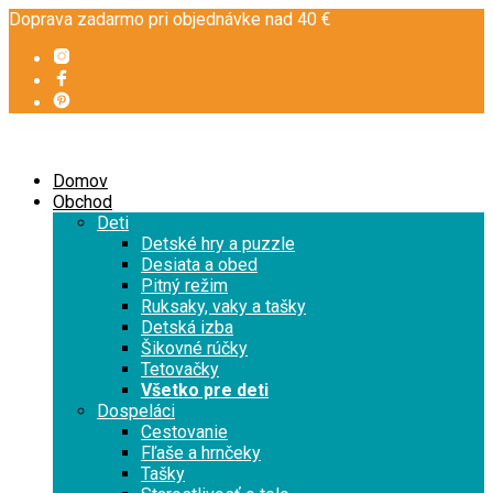
Doprava zadarmo pri objednávke nad 40 €
Domov
Obchod
Deti
Detské hry a puzzle
Desiata a obed
Pitný režim
Ruksaky, vaky a tašky
Detská izba
Šikovné rúčky
Tetovačky
Všetko pre deti
Dospeláci
Cestovanie
Fľaše a hrnčeky
Tašky