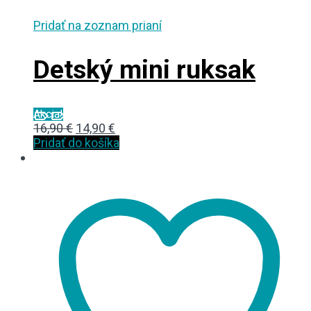
Pridať na zoznam prianí
Detský mini ruksak
Akcia!
Original
Current
16,90
€
14,90
€
price
price
Pridať do košíka
was:
is:
16,90 €.
14,90 €.