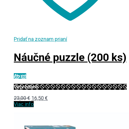
Pridať na zoznam prianí
Náučné puzzle (200 ks)
Akcia!
Vypredané
Original
Current
23,00
€
16,50
€
price
price
Viac info
was:
is:
23,00 €.
16,50 €.