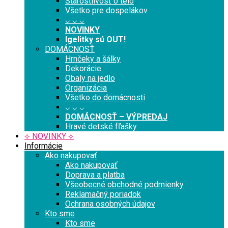
Starostlivosť o telo
Všetko pre dospelákov
⌵ ⌵ ⌵
NOVINKY
Igelitky sú OUT!
DOMÁCNOSŤ
Hrnčeky a šálky
Dekorácie
Obaly na jedlo
Organizácia
Všetko do domácnosti
⌵ ⌵ ⌵
DOMÁCNOSŤ – VÝPREDAJ
Hravé detské fľašky
⟡ NOVINKY ⟡
Informácie
Ako nakupovať
Ako nakupovať
Doprava a platba
Všeobecné obchodné podmienky
Reklamačný poriadok
Ochrana osobných údajov
Kto sme
Kto sme