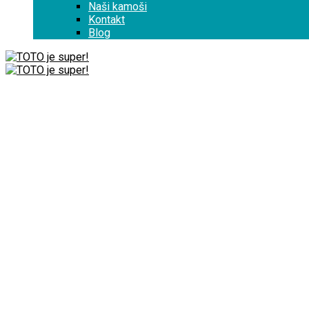
Naši kamoši
Kontakt
Blog
0
0
Domov
/
Deti
/
Detské hry a puzzle
/
Stránka 2
Detské hry a puzzl
Filter
Sorted
Zobrazených 17–30 z 30 výsledkov