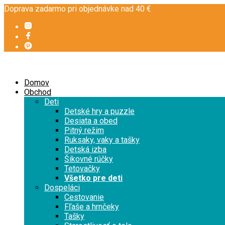
Doprava zadarmo pri objednávke nad 40 €
Domov
Obchod
Deti
Detské hry a puzzle
Desiata a obed
Pitný režim
Ruksaky, vaky a tašky
Detská izba
Šikovné rúčky
Tetovačky
Všetko pre deti
Dospeláci
Cestovanie
Fľaše a hrnčeky
Tašky