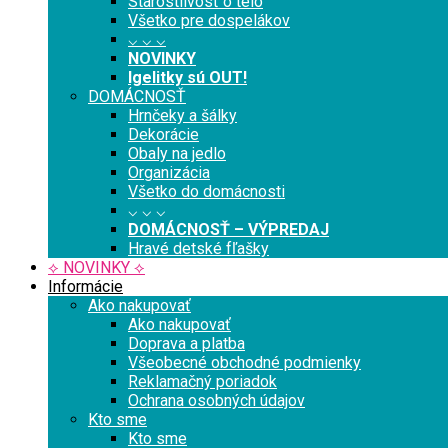
Starostlivosť o telo
Všetko pre dospelákov
⌵ ⌵ ⌵
NOVINKY
Igelitky sú OUT!
DOMÁCNOSŤ
Hrnčeky a šálky
Dekorácie
Obaly na jedlo
Organizácia
Všetko do domácnosti
⌵ ⌵ ⌵
DOMÁCNOSŤ – VÝPREDAJ
Hravé detské fľašky
⟡ NOVINKY ⟡
Informácie
Ako nakupovať
Ako nakupovať
Doprava a platba
Všeobecné obchodné podmienky
Reklamačný poriadok
Ochrana osobných údajov
Kto sme
Kto sme