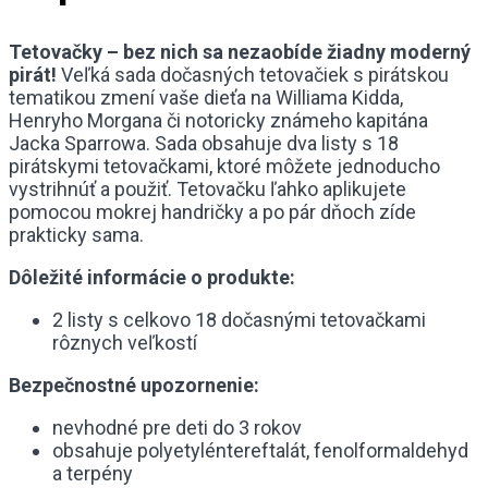
Tetovačky – bez nich sa nezaobíde žiadny moderný
pirát!
Veľká sada dočasných tetovačiek s pirátskou
tematikou zmení vaše dieťa na Williama Kidda,
Henryho Morgana či notoricky známeho kapitána
Jacka Sparrowa. Sada obsahuje dva listy s 18
pirátskymi tetovačkami, ktoré môžete jednoducho
vystrihnúť a použiť. Tetovačku ľahko aplikujete
pomocou mokrej handričky a po pár dňoch zíde
prakticky sama.
Dôležité informácie o produkte:
2 listy s celkovo 18 dočasnými tetovačkami
rôznych veľkostí
Bezpečnostné upozornenie:
nevhodné pre deti do 3 rokov
obsahuje polyetyléntereftalát, fenolformaldehyd
a terpény