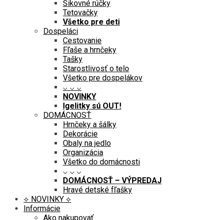
Šikovné rúčky
Tetovačky
Všetko pre deti
Dospeláci
Cestovanie
Fľaše a hrnčeky
Tašky
Starostlivosť o telo
Všetko pre dospelákov
⌵ ⌵ ⌵
NOVINKY
Igelitky sú OUT!
DOMÁCNOSŤ
Hrnčeky a šálky
Dekorácie
Obaly na jedlo
Organizácia
Všetko do domácnosti
⌵ ⌵ ⌵
DOMÁCNOSŤ – VÝPREDAJ
Hravé detské fľašky
⟡ NOVINKY ⟡
Informácie
Ako nakupovať