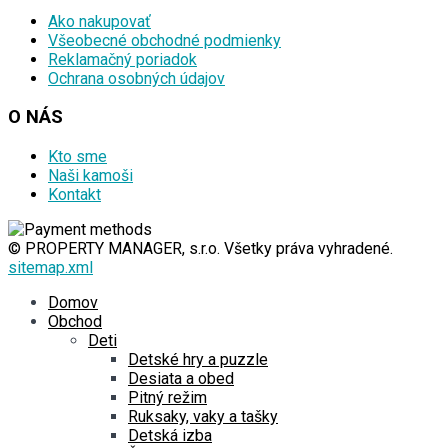
Ako nakupovať
Všeobecné obchodné podmienky
Reklamačný poriadok
Ochrana osobných údajov
O NÁS
Kto sme
Naši kamoši
Kontakt
© PROPERTY MANAGER, s.r.o. Všetky práva vyhradené.
sitemap.xml
Domov
Obchod
Deti
Detské hry a puzzle
Desiata a obed
Pitný režim
Ruksaky, vaky a tašky
Detská izba