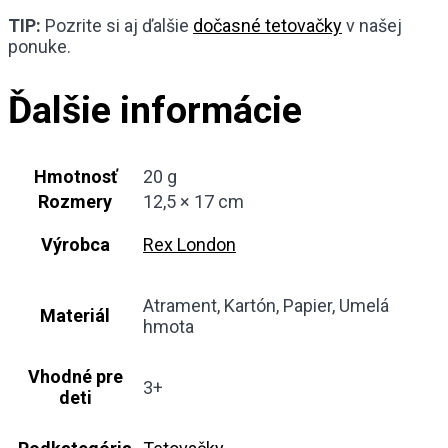
TIP:
Pozrite si aj ďalšie
dočasné tetovačky
v našej
ponuke.
Ďalšie informácie
Hmotnosť
20 g
Rozmery
12,5 × 17 cm
Výrobca
Rex London
Atrament, Kartón, Papier, Umelá
Materiál
hmota
Vhodné pre
3+
deti