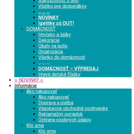
Starostlivosť o telo
Všetko pre dospelákov
⌵ ⌵ ⌵
NOVINKY
Igelitky sú OUT!
DOMÁCNOSŤ
Hrnčeky a šálky
Dekorácie
Obaly na jedlo
Organizácia
Všetko do domácnosti
⌵ ⌵ ⌵
DOMÁCNOSŤ – VÝPREDAJ
Hravé detské fľašky
⟡ NOVINKY ⟡
Informácie
Ako nakupovať
Ako nakupovať
Doprava a platba
Všeobecné obchodné podmienky
Reklamačný poriadok
Ochrana osobných údajov
Kto sme
Kto sme