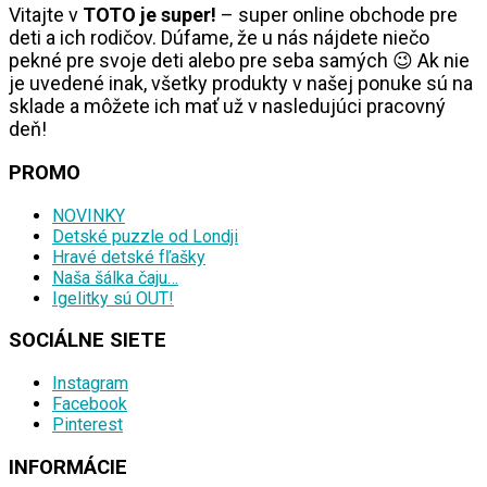
Vitajte v
TOTO je super!
– super online obchode pre
deti a ich rodičov. Dúfame, že u nás nájdete niečo
pekné pre svoje deti alebo pre seba samých 😉 Ak nie
je uvedené inak, všetky produkty v našej ponuke sú na
sklade a môžete ich mať už v nasledujúci pracovný
deň!
PROMO
NOVINKY
Detské puzzle od Londji
Hravé detské fľašky
Naša šálka čaju…
Igelitky sú OUT!
SOCIÁLNE SIETE
Instagram
Facebook
Pinterest
INFORMÁCIE