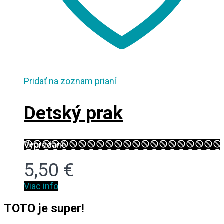
Pridať na zoznam prianí
Detský prak
Vypredané
5,50
€
Viac info
TOTO je super!