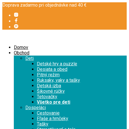
Doprava zadarmo pri objednávke nad 40 €
Domov
Obchod
Deti
Detské hry a puzzle
Desiata a obed
Pitný režim
Ruksaky, vaky a tašky
Detská izba
Šikovné rúčky
Tetovačky
Všetko pre deti
Dospeláci
Cestovanie
Fľaše a hrnčeky
Tašky