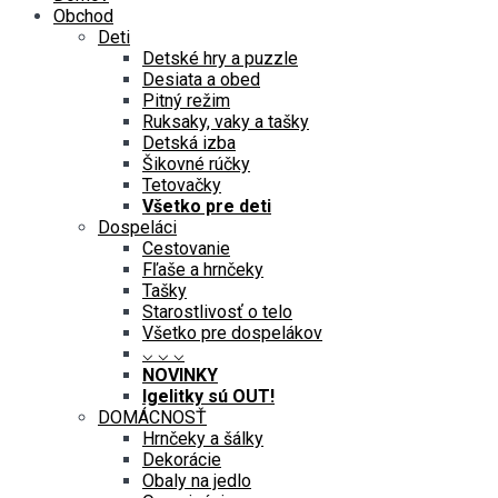
Obchod
Deti
Detské hry a puzzle
Desiata a obed
Pitný režim
Ruksaky, vaky a tašky
Detská izba
Šikovné rúčky
Tetovačky
Všetko pre deti
Dospeláci
Cestovanie
Fľaše a hrnčeky
Tašky
Starostlivosť o telo
Všetko pre dospelákov
⌵ ⌵ ⌵
NOVINKY
Igelitky sú OUT!
DOMÁCNOSŤ
Hrnčeky a šálky
Dekorácie
Obaly na jedlo