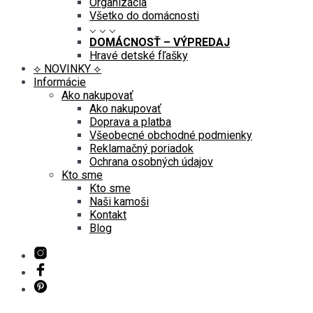
Organizácia
Všetko do domácnosti
⌵ ⌵ ⌵
DOMÁCNOSŤ – VÝPREDAJ
Hravé detské fľašky
⟡ NOVINKY ⟡
Informácie
Ako nakupovať
Ako nakupovať
Doprava a platba
Všeobecné obchodné podmienky
Reklamačný poriadok
Ochrana osobných údajov
Kto sme
Kto sme
Naši kamoši
Kontakt
Blog