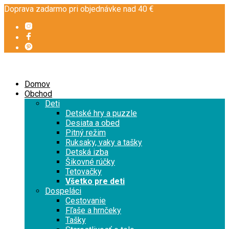
Doprava zadarmo pri objednávke nad 40 €
Domov
Obchod
Deti
Detské hry a puzzle
Desiata a obed
Pitný režim
Ruksaky, vaky a tašky
Detská izba
Šikovné rúčky
Tetovačky
Všetko pre deti
Dospeláci
Cestovanie
Fľaše a hrnčeky
Tašky