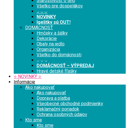
Starostlivosť o telo
Všetko pre dospelákov
⌵ ⌵ ⌵
NOVINKY
Igelitky sú OUT!
DOMÁCNOSŤ
Hrnčeky a šálky
Dekorácie
Obaly na jedlo
Organizácia
Všetko do domácnosti
⌵ ⌵ ⌵
DOMÁCNOSŤ – VÝPREDAJ
Hravé detské fľašky
⟡ NOVINKY ⟡
Informácie
Ako nakupovať
Ako nakupovať
Doprava a platba
Všeobecné obchodné podmienky
Reklamačný poriadok
Ochrana osobných údajov
Kto sme
Kto sme