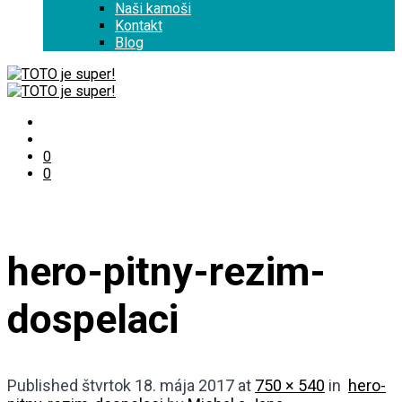
Naši kamoši
Kontakt
Blog
0
0
hero-pitny-rezim-
dospelaci
Published
štvrtok 18. mája 2017
at
750 × 540
in
hero-