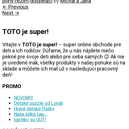
pitny-rezim-dospelaci
by
Michal a Jana
← Previous
Next →
TOTO je super!
Vitajte v
TOTO je super!
– super online obchode pre
deti a ich rodičov. Dúfame, že u nás nájdete niečo
pekné pre svoje deti alebo pre seba samých 😉 Ak nie
je uvedené inak, všetky produkty v našej ponuke sú na
sklade a môžete ich mať už v nasledujúci pracovný
deň!
PROMO
NOVINKY
Detské puzzle od Londji
Hravé detské fľašky
Naša šálka čaju…
Igelitky sú OUT!