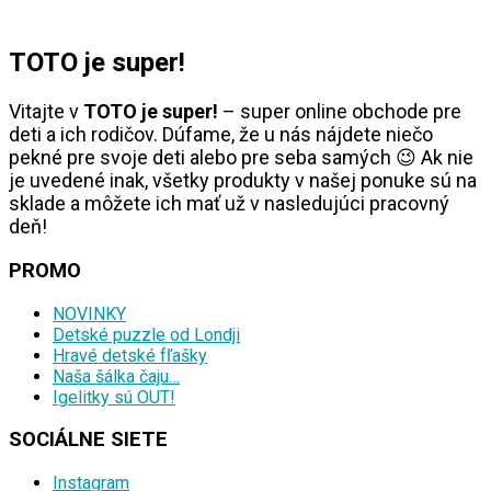
TOTO je super!
Vitajte v
TOTO je super!
– super online obchode pre
deti a ich rodičov. Dúfame, že u nás nájdete niečo
pekné pre svoje deti alebo pre seba samých 😉 Ak nie
je uvedené inak, všetky produkty v našej ponuke sú na
sklade a môžete ich mať už v nasledujúci pracovný
deň!
PROMO
NOVINKY
Detské puzzle od Londji
Hravé detské fľašky
Naša šálka čaju…
Igelitky sú OUT!
SOCIÁLNE SIETE
Instagram