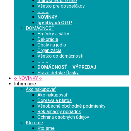
Starostlivosť o telo
Všetko pre dospelákov
⌵ ⌵ ⌵
NOVINKY
Igelitky sú OUT!
DOMÁCNOSŤ
Hrnčeky a šálky
Dekorácie
Obaly na jedlo
Organizácia
Všetko do domácnosti
⌵ ⌵ ⌵
DOMÁCNOSŤ – VÝPREDAJ
Hravé detské fľašky
⟡ NOVINKY ⟡
Informácie
Ako nakupovať
Ako nakupovať
Doprava a platba
Všeobecné obchodné podmienky
Reklamačný poriadok
Ochrana osobných údajov
Kto sme
Kto sme