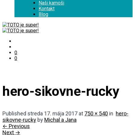
Naši kamoši
Kontakt
Blog
0
0
hero-sikovne-rucky
Published
streda 17. mája 2017
at
750 × 540
in
hero-
sikovne-rucky
by
Michal a Jana
← Previous
Next →