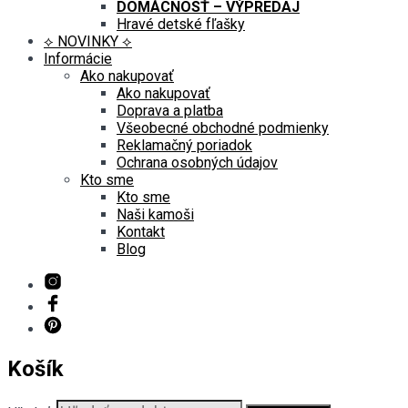
DOMÁCNOSŤ – VÝPREDAJ
Hravé detské fľašky
⟡ NOVINKY ⟡
Informácie
Ako nakupovať
Ako nakupovať
Doprava a platba
Všeobecné obchodné podmienky
Reklamačný poriadok
Ochrana osobných údajov
Kto sme
Kto sme
Naši kamoši
Kontakt
Blog
Košík