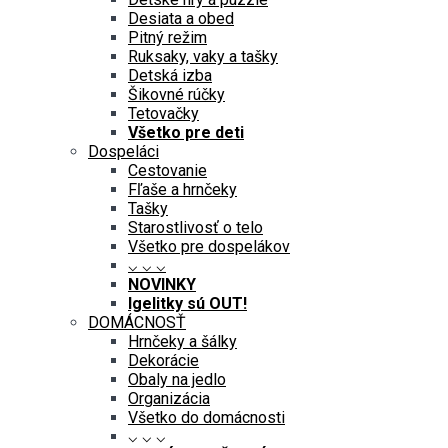
Desiata a obed
Pitný režim
Ruksaky, vaky a tašky
Detská izba
Šikovné rúčky
Tetovačky
Všetko pre deti
Dospeláci
Cestovanie
Fľaše a hrnčeky
Tašky
Starostlivosť o telo
Všetko pre dospelákov
⌵ ⌵ ⌵
NOVINKY
Igelitky sú OUT!
DOMÁCNOSŤ
Hrnčeky a šálky
Dekorácie
Obaly na jedlo
Organizácia
Všetko do domácnosti
⌵ ⌵ ⌵