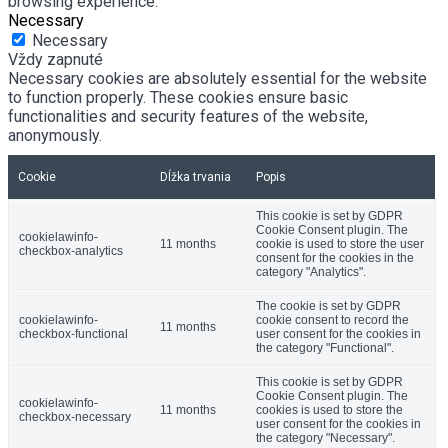
browsing experience.
Necessary
Necessary
Vždy zapnuté
Necessary cookies are absolutely essential for the website
to function properly. These cookies ensure basic
functionalities and security features of the website,
anonymously.
Cookie
Dĺžka trvania
Popis
This cookie is set by GDPR
Cookie Consent plugin. The
cookielawinfo-
11 months
cookie is used to store the user
checkbox-analytics
consent for the cookies in the
category "Analytics".
The cookie is set by GDPR
cookielawinfo-
cookie consent to record the
11 months
checkbox-functional
user consent for the cookies in
the category "Functional".
This cookie is set by GDPR
Cookie Consent plugin. The
cookielawinfo-
11 months
cookies is used to store the
checkbox-necessary
user consent for the cookies in
the category "Necessary".