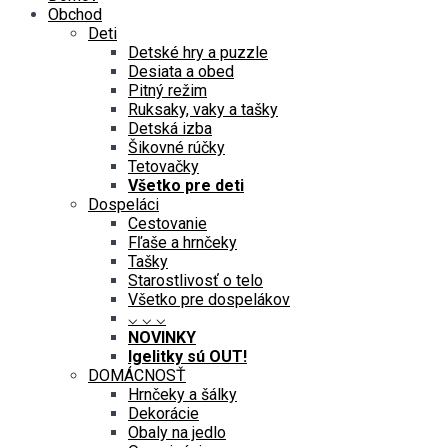
Obchod
Deti
Detské hry a puzzle
Desiata a obed
Pitný režim
Ruksaky, vaky a tašky
Detská izba
Šikovné rúčky
Tetovačky
Všetko pre deti
Dospeláci
Cestovanie
Fľaše a hrnčeky
Tašky
Starostlivosť o telo
Všetko pre dospelákov
⌵ ⌵ ⌵
NOVINKY
Igelitky sú OUT!
DOMÁCNOSŤ
Hrnčeky a šálky
Dekorácie
Obaly na jedlo