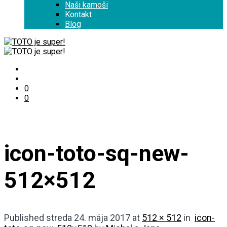
Naši kamoši
Kontakt
Blog
0
0
icon-toto-sq-new-
512×512
Published
streda 24. mája 2017
at
512 × 512
in
icon-