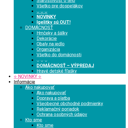
Starostlivosť o telo
Všetko pre dospelákov
⌵ ⌵ ⌵
NOVINKY
Igelitky sú OUT!
DOMÁCNOSŤ
Hrnčeky a šálky
Dekorácie
Obaly na jedlo
Organizácia
Všetko do domácnosti
⌵ ⌵ ⌵
DOMÁCNOSŤ – VÝPREDAJ
Hravé detské fľašky
⟡ NOVINKY ⟡
Informácie
Ako nakupovať
Ako nakupovať
Doprava a platba
Všeobecné obchodné podmienky
Reklamačný poriadok
Ochrana osobných údajov
Kto sme
Kto sme