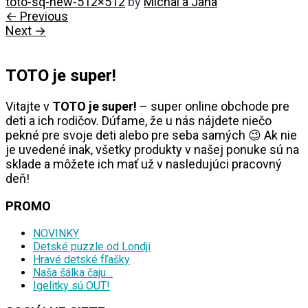
toto-sq-new-512×512
by
Michal a Jana
← Previous
Next →
TOTO je super!
Vitajte v
TOTO je super!
– super online obchode pre
deti a ich rodičov. Dúfame, že u nás nájdete niečo
pekné pre svoje deti alebo pre seba samých 😉 Ak nie
je uvedené inak, všetky produkty v našej ponuke sú na
sklade a môžete ich mať už v nasledujúci pracovný
deň!
PROMO
NOVINKY
Detské puzzle od Londji
Hravé detské fľašky
Naša šálka čaju…
Igelitky sú OUT!