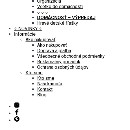
Organizácia
Všetko do domácnosti
⌵ ⌵ ⌵
DOMÁCNOSŤ – VÝPREDAJ
Hravé detské fľašky
⟡ NOVINKY ⟡
Informácie
Ako nakupovať
Ako nakupovať
Doprava a platba
Všeobecné obchodné podmienky
Reklamačný poriadok
Ochrana osobných údajov
Kto sme
Kto sme
Naši kamoši
Kontakt
Blog