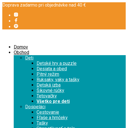
Doprava zadarmo pri objednávke nad 40 €
Domov
Obchod
Deti
Detské hry a puzzle
Desiata a obed
Pitný režim
Ruksaky, vaky a tašky
Detská izba
Šikovné rúčky
Tetovačky
Všetko pre deti
Dospeláci
Cestovanie
Fľaše a hrnčeky
Tašky