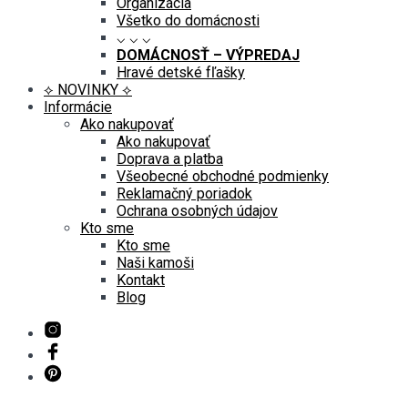
Organizácia
Všetko do domácnosti
⌵ ⌵ ⌵
DOMÁCNOSŤ – VÝPREDAJ
Hravé detské fľašky
⟡ NOVINKY ⟡
Informácie
Ako nakupovať
Ako nakupovať
Doprava a platba
Všeobecné obchodné podmienky
Reklamačný poriadok
Ochrana osobných údajov
Kto sme
Kto sme
Naši kamoši
Kontakt
Blog