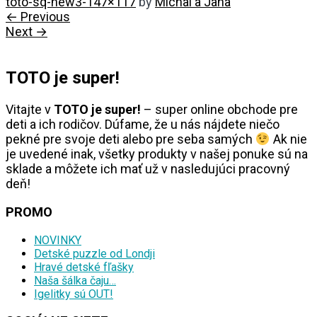
toto-sq-new3-147×117
by
Michal a Jana
← Previous
Next →
TOTO je super!
Vitajte v
TOTO je super!
– super online obchode pre
deti a ich rodičov. Dúfame, že u nás nájdete niečo
pekné pre svoje deti alebo pre seba samých
Ak nie
je uvedené inak, všetky produkty v našej ponuke sú na
sklade a môžete ich mať už v nasledujúci pracovný
deň!
PROMO
NOVINKY
Detské puzzle od Londji
Hravé detské fľašky
Naša šálka čaju…
Igelitky sú OUT!