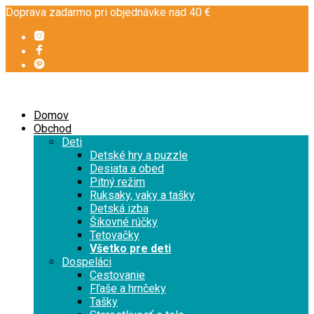
Doprava zadarmo pri objednávke nad 40 €
Domov
Obchod
Deti
Detské hry a puzzle
Desiata a obed
Pitný režim
Ruksaky, vaky a tašky
Detská izba
Šikovné rúčky
Tetovačky
Všetko pre deti
Dospeláci
Cestovanie
Fľaše a hrnčeky
Tašky