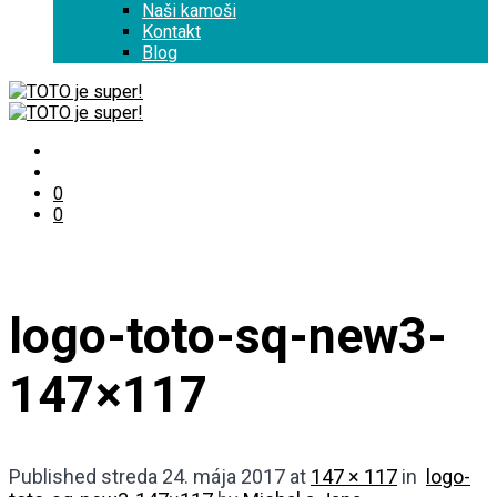
Naši kamoši
Kontakt
Blog
0
0
logo-toto-sq-new3-
147×117
Published
streda 24. mája 2017
at
147 × 117
in
logo-