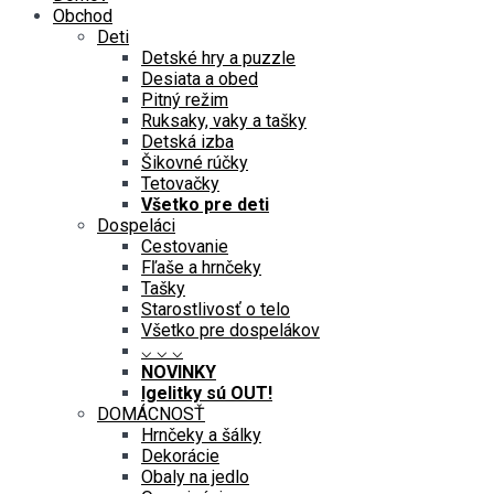
Obchod
Deti
Detské hry a puzzle
Desiata a obed
Pitný režim
Ruksaky, vaky a tašky
Detská izba
Šikovné rúčky
Tetovačky
Všetko pre deti
Dospeláci
Cestovanie
Fľaše a hrnčeky
Tašky
Starostlivosť o telo
Všetko pre dospelákov
⌵ ⌵ ⌵
NOVINKY
Igelitky sú OUT!
DOMÁCNOSŤ
Hrnčeky a šálky
Dekorácie
Obaly na jedlo