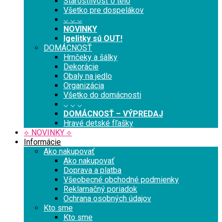
Starostlivosť o telo
Všetko pre dospelákov
⌵ ⌵ ⌵
NOVINKY
Igelitky sú OUT!
DOMÁCNOSŤ
Hrnčeky a šálky
Dekorácie
Obaly na jedlo
Organizácia
Všetko do domácnosti
⌵ ⌵ ⌵
DOMÁCNOSŤ – VÝPREDAJ
Hravé detské fľašky
⟡ NOVINKY ⟡
Informácie
Ako nakupovať
Ako nakupovať
Doprava a platba
Všeobecné obchodné podmienky
Reklamačný poriadok
Ochrana osobných údajov
Kto sme
Kto sme